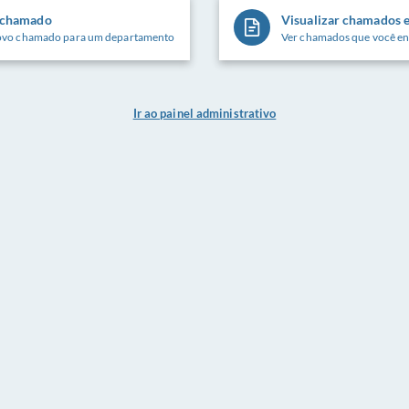
 chamado
Visualizar chamados e
ovo chamado para um departamento
Ver chamados que você en
Ir ao painel administrativo