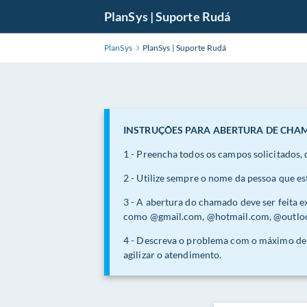
Pular
PlanSys | Suporte Rudá
para
o
PlanSys
PlanSys | Suporte Rudá
Conteúdo
Principal
INSTRUÇÕES PARA ABERTURA DE CH
1 - Preencha todos os campos solicitados,
2 - Utilize sempre o nome da pessoa que es
3 - A abertura do chamado deve ser feita 
como @gmail.com, @hotmail.com, @outlook
4 - Descreva o problema com o máximo de d
agilizar o atendimento.