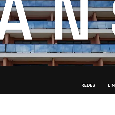
AN
REDES
LI
Cj. 501 – Cerâmica
Ho
– 09531-190
Sob