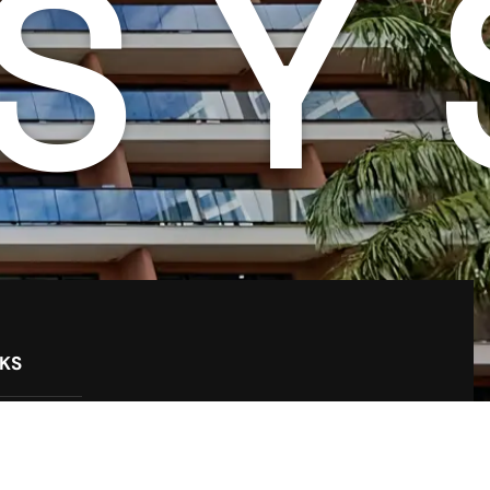
SY
NKS
me
re nós