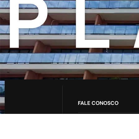
PL
FALE CONOSCO
Alameda Terracota, 185 – 
São Caetano do Sul – SP 