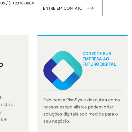
.US
/
(11) 2376-1884
ENTRE EM CONTATO
CONECTE SUA
EMPRESA AO
o
FUTURO DIGITAL
s
e
Fale com a PlanSys e descubra como
está a
nossos especialistas podem criar
s
soluções digitais sob medida para o
s e
seu negócio.