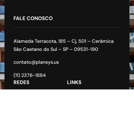
FALE CONOSCO
Alameda Terracota, 185 – Cj. 501 – Cerâmica
São Caetano do Sul – SP – 09531-190
contato@plansys.us
(11) 2376-1884
REDES
LINKS
Home
Sobre nós
Nossos serviços
Contatos