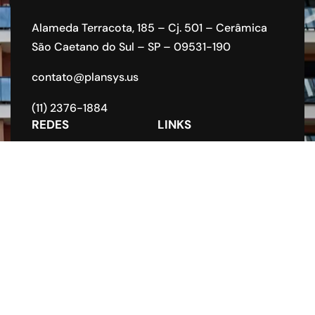
Alameda Terracota, 185 – Cj. 501 – Cerâmica
São Caetano do Sul – SP – 09531-190
contato@plansys.us
(11) 2376-1884
REDES
LINKS
Home
Sobre nós
Nossos serviços
Contatos
Blog