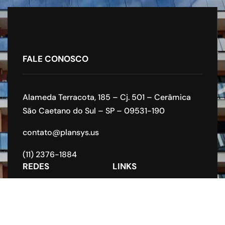
FALE CONOSCO
Alameda Terracota, 185 – Cj. 501 – Cerâmica
São Caetano do Sul – SP – 09531-190
contato@plansys.us
(11) 2376-1884
REDES
LINKS
Home
Sobre nós