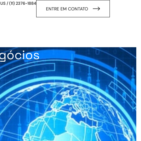
.US
/
(11) 2376-1884
ENTRE EM CONTATO
egócios