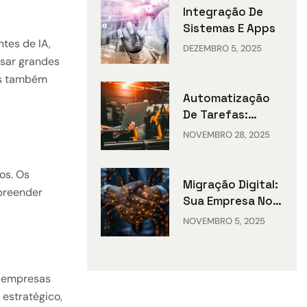
Integração De
Sistemas E Apps
tes de IA,
DEZEMBRO 5, 2025
isar grandes
mas também
Automatização
De Tarefas:
Otimize Seu
NOVEMBRO 28, 2025
Negócio
os. Os
Migração Digital:
preender
Sua Empresa No
Futuro
NOVEMBRO 5, 2025
s empresas
 estratégico,