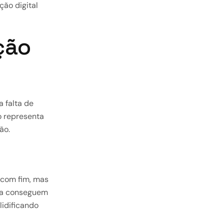
ão digital
ção
a falta de
o representa
ão.
 com fim, mas
ua conseguem
idificando