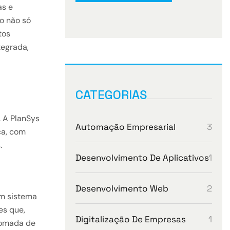
as e
so não só
tos
tegrada,
CATEGORIAS
. A PlanSys
3
Automação Empresarial
ca, com
.
1
Desenvolvimento De Aplicativos
2
Desenvolvimento Web
um sistema
es que,
1
Digitalização De Empresas
 tomada de